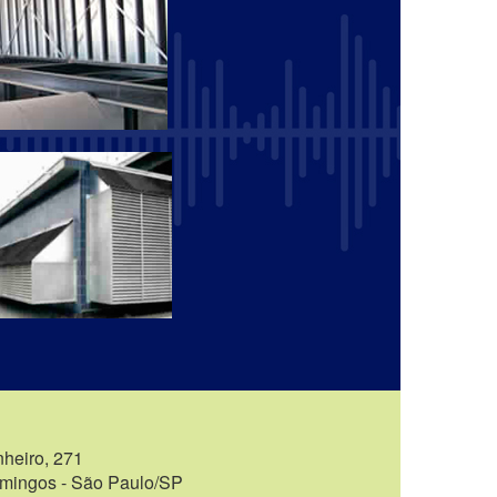
heiro, 271
mingos - São Paulo/SP