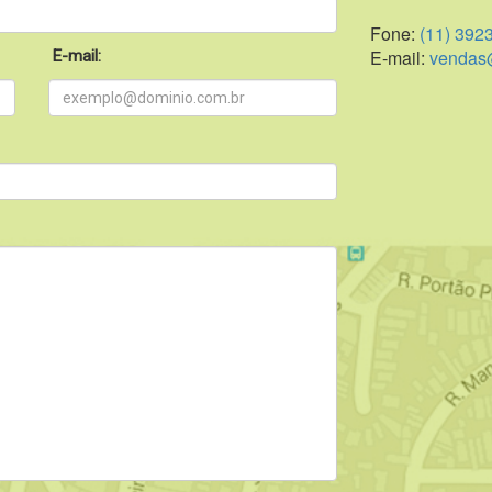
Fone:
(11) 392
E-mail:
vendas@
E-mail: