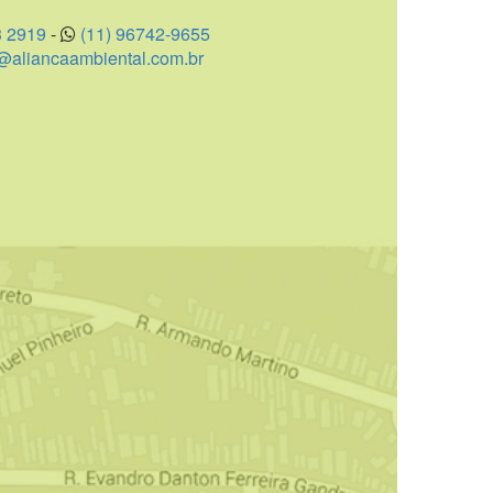
3 2919
-
(11) 96742-9655
aliancaambiental.com.br