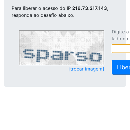
Para liberar o acesso
do IP
216.73.217.143
,
responda ao desafio abaixo.
Digite 
lado no
[trocar imagem]